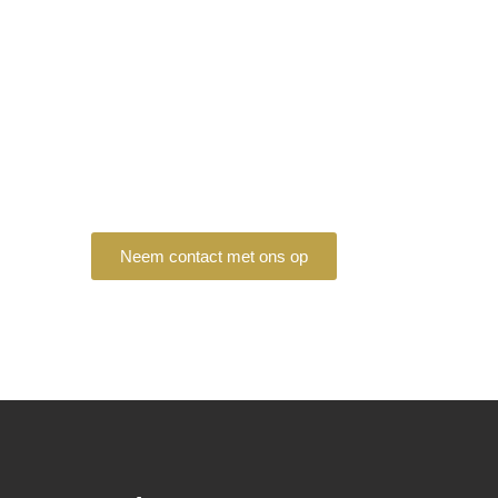
Benieuwd naar de
mogelijkheden?
Neem contact met ons op of vraag een
vrijblijvende offerte aan.
Neem contact met ons op