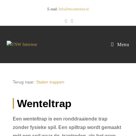
E-mail:
Info@tnwinterieur.nl
Menu
Terug naar:
Stalen trappen
Wenteltrap
Een wenteltrap is een ronddraaiende trap
zonder fysieke spil. Een spiltrap wordt gemaakt
mét een spil waar de traptreden als het ware