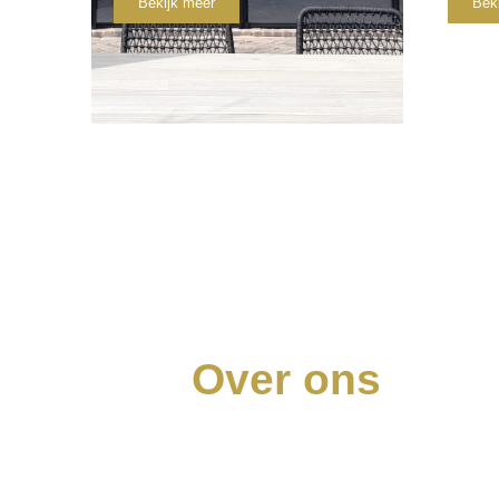
Bekijk meer
Bek
Over ons
Begin 2017 kreeg Teun de vraag of hij een 
binnendeur zou willen lassen, omdat Teun 