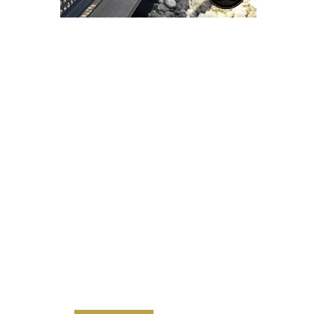
Buitensauna
en
or
Onze ronde saunatonnen worden
vervaardigd uit hoogwaardig
Canadees rood cederhout, een
houtsoort die bekendstaat om zijn
luxe uitstraling, uitstekende
alle
hittebestendigheid en natuurlijke
len
isolatie.
n