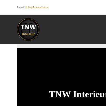
E-mail:
Info@tnwinterieur.nl
TNW Interieu