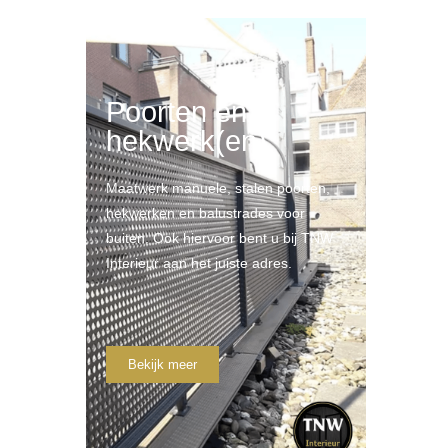
en
Poorten en
hekwerk(en)
ing
Maatwerk manuele, stalen poorten,
uning
hekwerken en balustrades voor
ever een
buiten. Ook hiervoor bent u bij TNW
at kan!
Interieur aan het juiste adres.
Bekijk meer