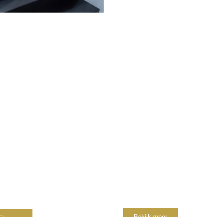
uminimum
Balkonhekken 
gola
balustrades vo
buiten
sche aluminium lamellen ofwel een
geeft een moderne en stijlvolle
Onze moderne stalen
ing aan bijvoorbeeld uw
balkonhekwerken of glazen
ping, tuin of buitenruimte.
balustrades voor buiten zijn in 
maten leverbaar. Denk aan sta
balkonhekwerken voorzien va
spijlen, strips, lamellen of glas.
Bekijk meer