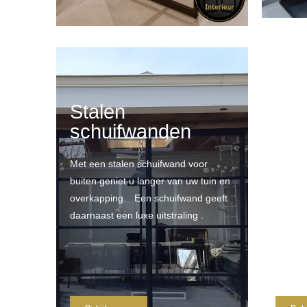
Stalen
Al
schuifwanden
per
Met een stalen schuifwand voor
Elektri
buiten geniet u langer van uw tuin en
pergola 
overkapping.
Een schuifwand geeft
uitstral
daarnaast een luxe uitstraling .
overkap