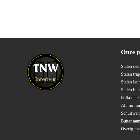
Onze p
Stalen deu
Stalen tra
Stalen leu
Stalen bui
Balkonhekk
Aluminium
Schuifwan
Buitensau
Overig ma