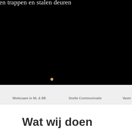
len trappen en stalen deuren
Werkzaam in NL & BE
Snelle Communicatie
Vaste
Wat wij doen