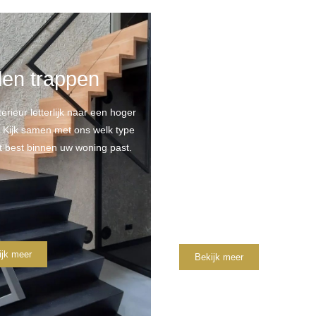
len trappen
Stalen leuning
en balustrades
nterieur letterlijk naar een hoger
. Kijk samen met ons welk type
Wij kunnen uw trap of verdiep
t best binnen uw woning past.
voorzien van een stalen traple
en stalen balustrades. Toch li
balustrade met glas daarin? D
ijk meer
Bekijk meer