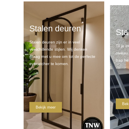
Stalen deuren
Sta
Stalen deuren zijn er in veel
Til je i
verschillende stijlen. Wij denken
niveau
graag met u mee om tot de perfecte
trap he
eyecatcher te komen.
Bek
Bekijk meer