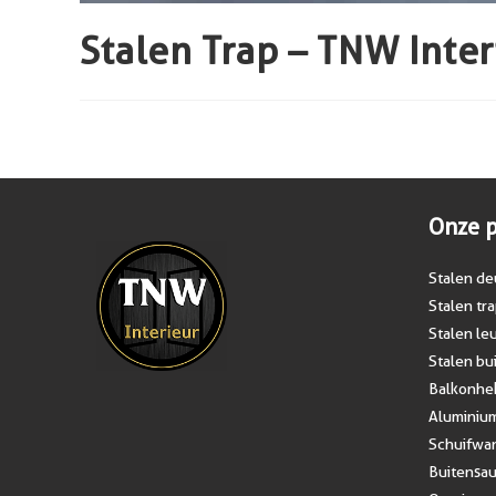
Stalen Trap – TNW Inter
Onze 
Stalen de
Stalen tr
Stalen le
Stalen b
Balkonhek
Aluminiu
Schuifwa
Buitensa