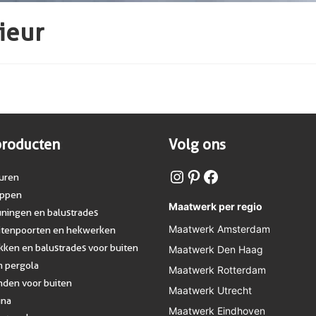
ieur
producten
:
Volg ons
uren
appen
Maatwerk per regio
uningen en balustrades
Maatwerk Amsterdam
uitenpoorten en hekwerken
ken en balustrades voor buiten
Maatwerk Den Haag
m pergola
Maatwerk Rotterdam
nden voor buiten
Maatwerk Utrecht
una
Maatwerk Eindhoven