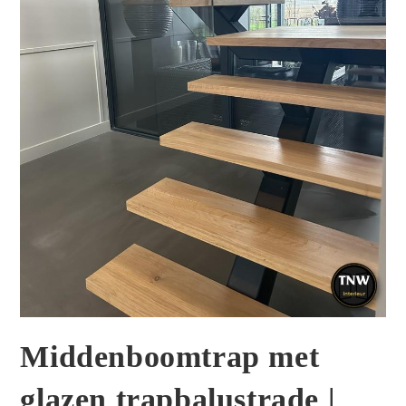
Middenboomtrap met
glazen trapbalustrade |