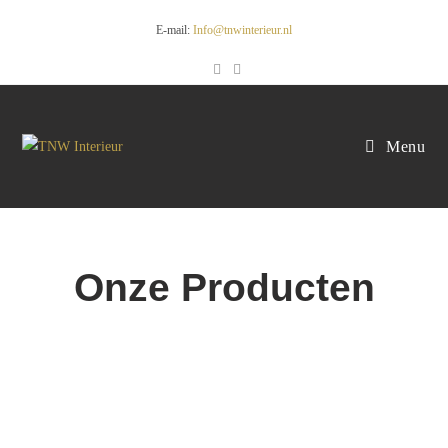
E-mail:
Info@tnwinterieur.nl
Menu
Onze Producten
Stalen deuren