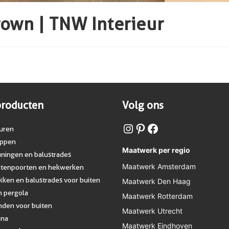
rown | TNW Interieur
producten
:
Volg ons
uren
appen
Maatwerk per regio
uningen en balustrades
Maatwerk Amsterdam
uitenpoorten en hekwerken
ken en balustrades voor buiten
Maatwerk Den Haag
m pergola
Maatwerk Rotterdam
nden voor buiten
Maatwerk Utrecht
una
Maatwerk Eindhoven