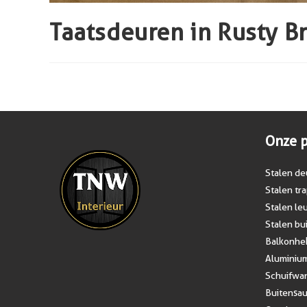
Taatsdeuren in Rusty B
Onze 
Stalen de
Stalen tr
Stalen le
Stalen b
Balkonhek
Aluminiu
Schuifwa
Buitensa