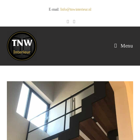
E-mail:
Info@tnwinterieur.nl
Menu